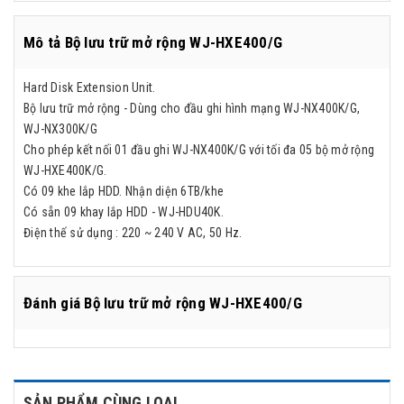
Mô tả Bộ lưu trữ mở rộng WJ-HXE400/G
Hard Disk Extension Unit.
Bộ lưu trữ mở rộng - Dùng cho đầu ghi hình mạng WJ-NX400K/G,
WJ-NX300K/G
Cho phép kết nối 01 đầu ghi WJ-NX400K/G với tối đa 05 bộ mở rộng
WJ-HXE400K/G.
Có 09 khe lắp HDD. Nhận diện 6TB/khe
Có sẵn 09 khay lắp HDD - WJ-HDU40K.
Điện thế sử dụng : 220 ~ 240 V AC, 50 Hz.
Đánh giá
Bộ lưu trữ mở rộng WJ-HXE400/G
SẢN PHẨM CÙNG LOẠI