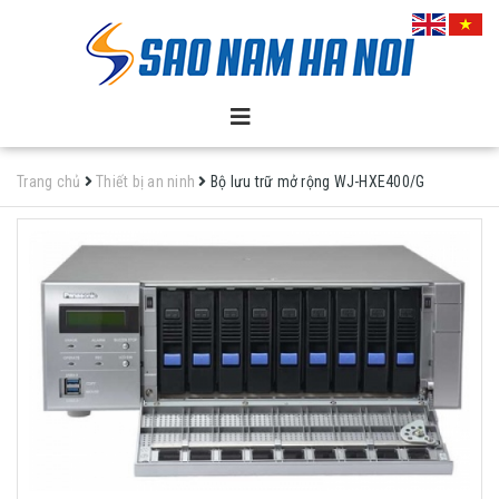
Trang chủ
Thiết bị an ninh
Bộ lưu trữ mở rộng WJ-HXE400/G