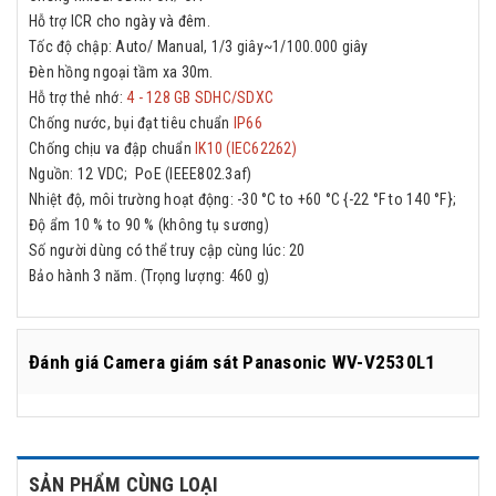
Hỗ trợ ICR cho ngày và đêm.
Tốc độ chập: Auto/ Manual, 1/3 giây~1/100.000 giây
Đèn hồng ngoại tầm xa 30m.
Hỗ trợ thẻ nhớ:
4 - 128 GB SDHC/SDXC
Chống nước, bụi đạt tiêu chuẩn
IP66
Chống chịu va đập chuẩn
IK10 (IEC62262)
Nguồn: 12 VDC; PoE (IEEE802.3af)
Nhiệt độ, môi trường hoạt động: -30 °C to +60 °C {-22 °F to 140 °F};
Độ ẩm 10 % to 90 % (không tụ sương)
Số người dùng có thể truy cập cùng lúc: 20
Bảo hành 3 năm. (Trọng lượng: 460 g)
Đánh giá
Camera giám sát Panasonic WV-V2530L1
SẢN PHẨM CÙNG LOẠI