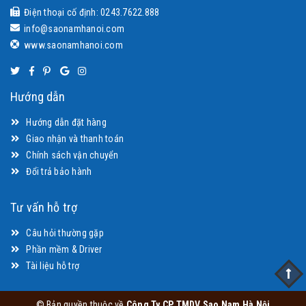
Điện thoại cố định: 0243.7622.888
info@saonamhanoi.com
www.saonamhanoi.com
Hướng dẫn
Hướng dẫn đặt hàng
Giao nhận và thanh toán
Chính sách vận chuyển
Đổi trả bảo hành
Tư vấn hỗ trợ
Câu hỏi thường gặp
Phần mềm & Driver
Tài liệu hỗ trợ
© Bản quyền thuộc về
Công Ty CP TMDV Sao Nam Hà Nội