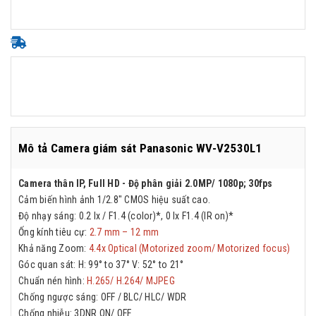
Mô tả Camera giám sát Panasonic WV-V2530L1
Camera thân IP, Full HD - Độ phân giải 2.0MP/ 1080p; 30fps
Cảm biến hình ảnh 1/2.8" CMOS hiệu suất cao.
Độ nhạy sáng: 0.2 lx / F1.4 (color)*, 0 lx F1.4 (IR on)*
Ống kính tiêu cự:
2.7 mm – 12 mm
Khả năng Zoom:
4.4x Optical (Motorized zoom/ Motorized focus)
Góc quan sát: H: 99° to 37° V: 52° to 21°
Chuẩn nén hình:
H.265/ H.264/ MJPEG
Chống ngược sáng: OFF / BLC/ HLC/ WDR
Chống nhiễu: 3DNR ON/ OFF