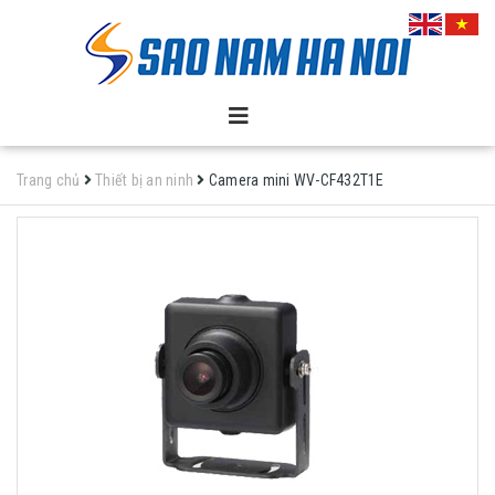
Trang chủ
Thiết bị an ninh
Camera mini WV-CF432T1E