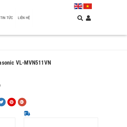
TIN TỨC
LIÊN HỆ
nasonic VL-MVN511VN
h