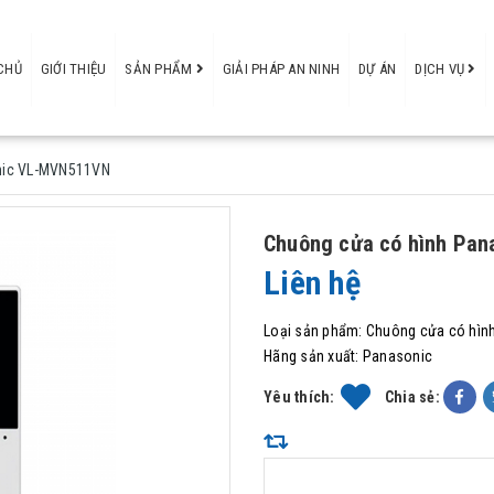
CHỦ
GIỚI THIỆU
SẢN PHẨM
GIẢI PHÁP AN NINH
DỰ ÁN
DỊCH VỤ
nic VL-MVN511VN
Chuông cửa có hình Pa
Liên hệ
Loại sản phẩm:
Chuông cửa có hìn
Hãng sản xuất:
Panasonic
Yêu thích:
Chia sẻ: