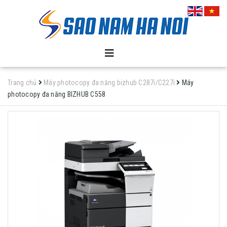
Trang chủ
Máy photocopy đa năng bizhub C287i/C227i
Máy
photocopy đa năng BIZHUB C558