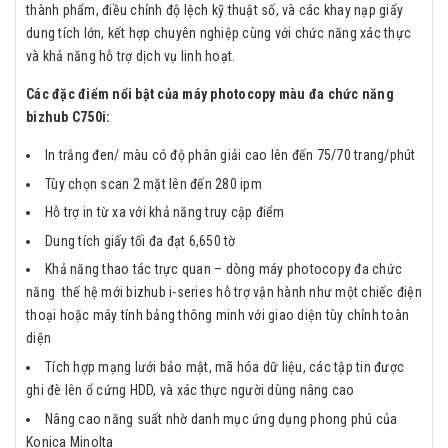
thành phẩm, điều chỉnh độ lệch kỹ thuật số, và các khay nạp giấy
dung tích lớn, kết hợp chuyên nghiệp cùng với chức năng xác thực
và khả năng hỗ trợ dịch vụ linh hoạt.
Các đặc điểm nổi bật của máy photocopy màu đa chức năng
bizhub C750i:
In trắng đen/ màu có độ phân giải cao lên đến 75/70 trang/phút
Tùy chọn scan 2 mặt lên đến 280 ipm
Hỗ trợ in từ xa với khả năng truy cập điểm
Dung tích giấy tối đa đạt 6,650 tờ
Khả năng thao tác trực quan – dòng máy photocopy đa chức
năng thế hệ mới bizhub i-series hỗ trợ vận hành như một chiếc điện
thoại hoặc máy tính bảng thông minh với giao diện tùy chỉnh toàn
diện
Tích hợp mạng lưới bảo mật, mã hóa dữ liệu, các tập tin được
ghi đè lên ổ cứng HDD, và xác thực người dùng nâng cao
Nâng cao năng suất nhờ danh mục ứng dụng phong phú của
Konica Minolta