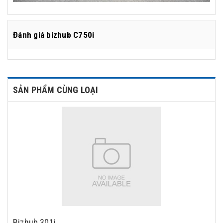
Đánh giá
bizhub C750i
SẢN PHẨM CÙNG LOẠI
Bizhub 301i