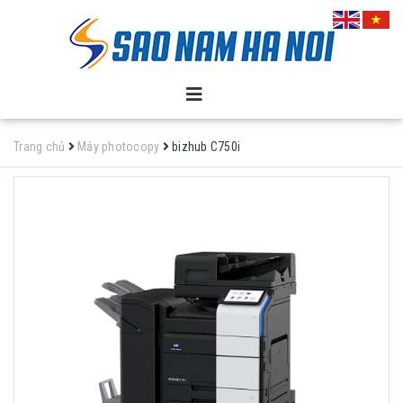
Trang chủ
Máy photocopy
bizhub C750i