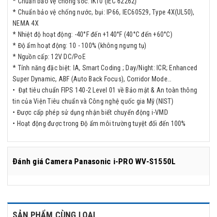
* Chuẩn bảo vệ chống sốc: IK10 (IEC 62262)
* Chuẩn bảo vệ chống nước, bụi: IP66, IEC60529, Type 4X(UL50),
NEMA 4X
* Nhiệt độ hoạt động: -40°F đến +140°F (40°C đến +60°C)
* Độ ẩm hoạt động: 10 - 100% (không ngưng tụ)
* Nguồn cấp: 12V DC/PoE
* Tính năng đặc biệt: IA, Smart Coding ; Day/Night: ICR; Enhanced
Super Dynamic, ABF (Auto Back Focus), Corridor Mode…
• Đạt tiêu chuẩn FIPS 140-2 Level 01 về Bảo mật & An toàn thông
tin của Viện Tiêu chuẩn và Công nghệ quốc gia Mỹ (NIST)
• Được cấp phép sử dụng nhận biết chuyển động i-VMD
• Hoạt động được trong Độ ẩm môi trường tuyệt đối đến 100%
Đánh giá
Camera Panasonic i-PRO WV-S1550L
SẢN PHẨM CÙNG LOẠI