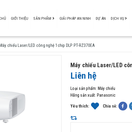
CHỦ
GIỚI THIỆU
SẢN PHẨM
GIẢI PHÁP AN NINH
DỰ ÁN
DỊCH VỤ
Máy chiếu Laser/LED công nghệ 1chip DLP PT-RZ370EA
Máy chiếu Laser/LED cô
Liên hệ
Loại sản phẩm:
Máy chiếu
Hãng sản xuất:
Panasonic
Yêu thích:
Chia sẻ: