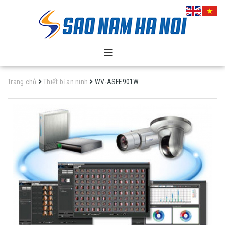
Trang chủ
Thiết bị an ninh
WV-ASFE901W